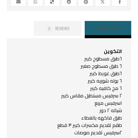
REVIEWS
DESCRIPTION
0
التكوين
٦طبق مسطوح كبير
٦ طبق مسطوح صغير
٦طبق غويط كبير
٦ بوله شوربه كبير
٦ مج كافيه كبير
٢ سرفيس مستطيل مقاس كبير
١سرفيس مربع
شياله ٢ دور
طبق فاكهه بالغطاء
طقم تقديم مكسرات كبير ٣ قطع
٢سرفيس تقديم صوصات