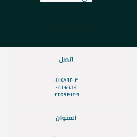
اتصل
٠١١١٤٨٩٢٠٠٣
٠١٢١٠٤٠٤٦٠١
٠٢٢٥٩٣١٤٠٩
العنوان